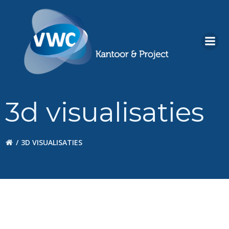
Ga
naar
de
inhoud
3d visualisaties
3D VISUALISATIES