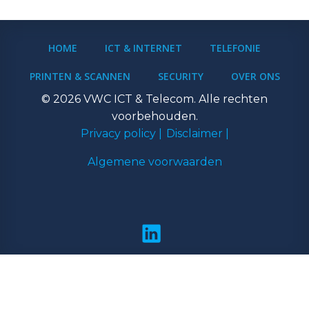
HOME
ICT & INTERNET
TELEFONIE
PRINTEN & SCANNEN
SECURITY
OVER ONS
© 2026 VWC ICT & Telecom. Alle rechten
voorbehouden.
Privacy policy |
Disclaimer |
Algemene voorwaarden